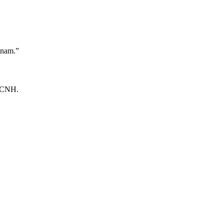
inam.”
a CNH.